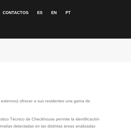
CONTACTOS
ES
EN
PT
o externos) ofrecer a sus residentes una gama de
stico Técnico de Checkhouse permite la identificación
malías detectadas en las distintas áreas analizadas